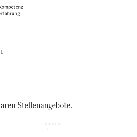
finden
 Kompetenz
Probefahrt
serfahrung
vereinbaren
Beratung
vereinbaren
Servicetermin
vereinbaren
Tel: +49
l.
6021 361 11
100
baren Stellenangebote.
Kaufen