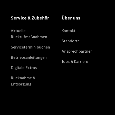
Privatkunden
Finanzierung
Gewerbekunden
Mercedes-
Benz
Store
Gebrauchtwagensuche
Elektrotransporter
Sprinter
Sprinter
Kastenwagen
eSprinter
Kastenwagen
- elektrisch
Sprinter
Tourer