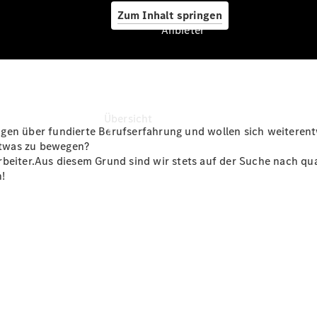
Zum Inhalt springen
Anbieter
Anbieter
Übersicht
gen über fundierte Berufserfahrung und wollen sich weiterent
etwas zu bewegen?
beiter.Aus diesem Grund sind wir stets auf der Suche nach qua
!
Startseite
Modellübersicht
Probefahrt
vereinbaren
Konfigurator
Ansprechpartner