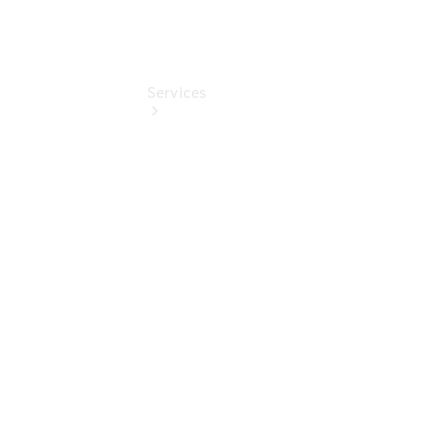
Services
Übersicht
Finanzdienste
Mercedes-
Benz Rent
Reifen &
Kompletträder