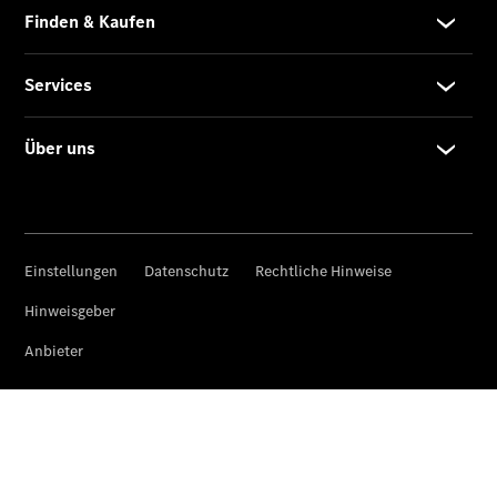
V-Klasse
V-Klasse
Marco Polo
V-Klasse
Marco Polo
HORIZON
T-Klasse
Reisemobile
Gebrauchtwagensuche
Junge
Sterne
Junge
Sterne -
elektrisch
Mercedes-
Benz
Online
Store