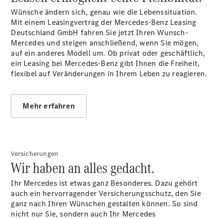
Roadster
Wünsche ändern sich, genau wie die Lebenssituation.
Mit einem Leasingvertrag der Mercedes-Benz Leasing
Deutschland GmbH fahren Sie jetzt Ihren Wunsch-
Mercedes und steigen anschließend, wenn Sie mögen,
auf ein anderes Modell um. Ob privat oder geschäftlich,
ein Leasing bei Mercedes-Benz gibt Ihnen die Freiheit,
flexibel auf Veränderungen in Ihrem Leben zu reagieren.
Mehr erfahren
CLE
Cabriolet
Mercedes-
AMG SL
Roadster
Versicherungen
Mercedes-
Wir haben an alles gedacht.
Maybach SL
Monogram
Ihr Mercedes ist etwas ganz Besonderes. Dazu gehört
Series
auch ein hervorragender Versicherungsschutz, den Sie
Grand
ganz nach Ihren Wünschen gestalten können. So sind
Limousine
nicht nur Sie, sondern auch Ihr Mercedes