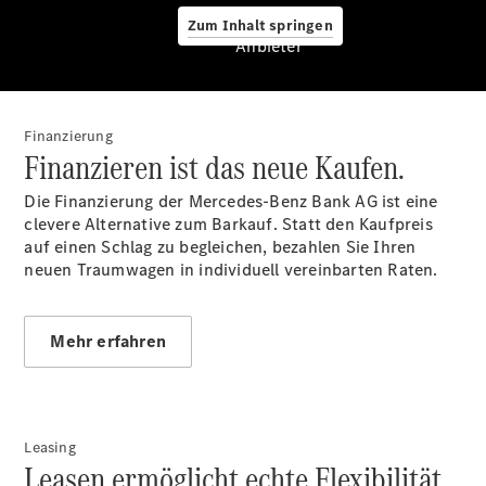
A-Klasse
Zum Inhalt springen
Anbieter
Kompaktlimousine
B-Klasse
Coupés
Finanzierung
Finanzieren ist das neue Kaufen.
Die Finanzierung der Mercedes-Benz Bank AG ist eine
clevere Alternative zum Barkauf. Statt den Kaufpreis
auf einen Schlag zu begleichen, bezahlen Sie Ihren
CLA Coupé
neuen Traumwagen in individuell vereinbarten Raten.
CLE Coupé
Mercedes-
AMG GT
Mehr erfahren
Coupé
Mercedes-
AMG GT 4-
Türer
Coupé
Leasing
Cabriolets
Leasen ermöglicht echte Flexibilität.
&