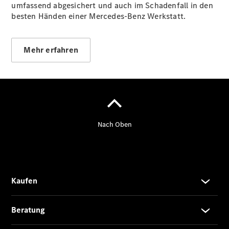
umfassend abgesichert und auch im Schadenfall in den
besten Händen einer Mercedes-Benz Werkstatt.
Mehr erfahren
VLE
Vans &
Reisemobile
EQT -
elektrisch
EQV -
elektrisch